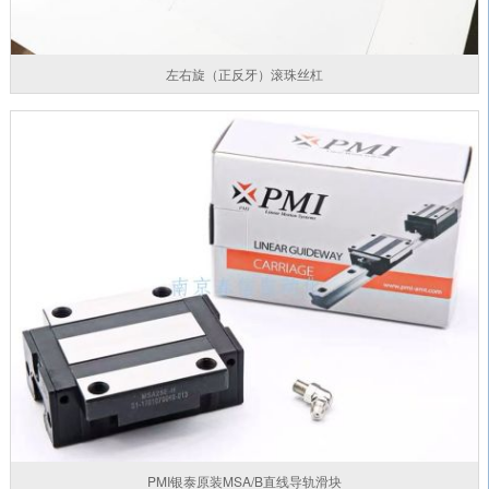
左右旋（正反牙）滚珠丝杠
PMI银泰原装MSA/B直线导轨滑块