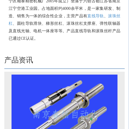
宁区顺泰精密机械厂
2005年成立
）
坐落于六朝古都江苏省南京
江宁空港工业园。占地面积约4000余平米，是一家集研发、制
造、销售为一体的综合性企业，主营产品有
直线导轨
、
滚珠丝
杠
、圆柱导轨滑块、梯形丝杠、滚珠丝杠支撑座、弹性联轴器
及直线光轴、电机一体座等等。
产品直线导轨和滚珠丝杆产品
已通过CE认证。
为更好地服务国内外客户，春信自动化20年来，不忘初心，砥
砺前行，已经发展为国内外优质的传动行业解决方案优质供应
产品资讯
商。春信坚持科技、品质为先的生产标准，公司生产工艺注重
自动化升级改造，为产品品质提供坚实可靠的保障，以品质铸
就春信品牌，以创新打造行业先锋，发扬工匠精神、精益求精
竭诚与各界友人精诚合作，创造行业发展新篇章。我们期待在
未来与世界各地的新客户建立成功的业务关系。
·
我们的原则：“信誉至上，客户至上”
· 我们的承诺：“优质的产品，优质的服务”
· 我们的价值观：“诚信为本，永续经营”
· 我们的目标：“发展成为世界动力传动零部件行业的标杆”