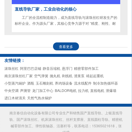
直线导轨厂家，工业自动化的核心
​工厂的全流程制造能力，成为直线导轨与滚珠丝杠研发生产的
标杆企业。作为源头厂家，其核心竞争力源于对 “精度、刚性、耐
用、适配” 四大卖点的极致落地 —— 从材料选型到成品交付的每
一环都实现自主把控，用扎实工艺将直线导轨的性能优势转化为商
家可感知的生产价值。
查看更多
友情链接：
滚珠丝杠
阿里巴巴店铺
静音压缩机
悬浮门
精密零部件加工
南京滚珠丝杠厂家
空气弹簧
抛丸机
剥线机
渣浆泵
靖起起重机
小型蒸汽锅炉
酒瓶
玉石雕刻机
养鸡场设备
流水线配件
制冷加热循环器
中央空调
声测管
龙门加工中心
BALDOR电机
拉力机
直线电机
泄爆墙
进口木材清关
天然气热水锅炉
南京春信自动化设备有限公司专业生产和销售国产直线导轨、上银直线导
轨、国产滚珠丝杠、机床滚珠丝杠、丝杆支撑座、直线圆柱导轨、精密机
械零部件加工、弹性联轴器、活塞杆等，联系电话：15365021618，张