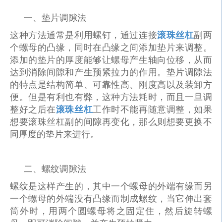
一、
垫片调隙法
这种方法通常是利用螺钉，通过连接
滚珠丝杠
副两
个螺母的凸缘，同时在凸缘之间添加垫片来调整。
添加的垫片的厚度能够让螺母产生轴向位移，从而
达到消除间隙和产生预紧拉力的作用。垫片调隙法
的特点是结构简单、可靠性高、刚度高以及装卸方
便。但是有利也有弊，这种方法耗时，而且一旦调
整好之后在
滚珠丝杠
工作时不能再随意调整，如果
想要滚珠丝杠副的间隙再变化，那么则想要更换不
同厚度的垫片来进行。
二、
螺纹调隙法
螺纹是这样产生的，其中一个螺母的外端有缘而另
一个螺母的外端没有凸缘而制成螺纹，当它伸出套
筒外时，用两个圆螺母将之固定住，然后旋转螺