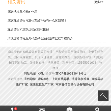
相关资讯
更多>>
滚珠丝杠反相器的作用
滚珠直线导轨与滚柱直线导轨有什么区别呢？
直线导轨和滚珠丝杠的结构图解
滚珠丝杠导程及怎样选择合适的滚珠丝杠导程简介
南京春信自动化设备有限公司专业生产和销售国产直线导轨、上银直线导
轨、国产滚珠丝杠、机床滚珠丝杠、丝杆支撑座、直线圆柱导轨、精密机
械零部件加工、弹性联轴器、活塞杆等，联系电话：15365021618，张
经理
网站地图
XML
备案号:
苏ICP备19033048号-1
本站关键字:
直线导轨
滚珠丝杠
上银直线导轨
滚珠丝杠维修
直线导轨
生产厂家
滚珠丝杠生产厂家
南京春信自动化设备有限公司