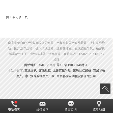
共 1 条记录 1 页
南京春信自动化设备有限公司专业生产和销售国产直线导轨、上银直线导
轨、国产滚珠丝杠、机床滚珠丝杠、丝杆支撑座、直线圆柱导轨、精密机
械零部件加工、弹性联轴器、活塞杆等，联系电话：15365021618，张
经理
网站地图
XML
备案号:
苏ICP备19033048号-1
本站关键字:
直线导轨
滚珠丝杠
上银直线导轨
滚珠丝杠维修
直线导轨
生产厂家
滚珠丝杠生产厂家
南京春信自动化设备有限公司
电话咨询
短信咨询
留言咨询
查看地图