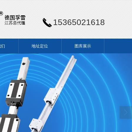
15365021618
我们
地址定位
图库展示