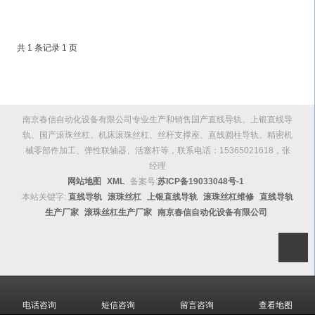
共 1 条记录 1 页
南京春信自动化设备有限公司专业生产和销售国产直线导轨、上银直线导
轨、国产滚珠丝杠、机床滚珠丝杠、丝杆支撑座、直线圆柱导轨、精密机
械零部件加工、弹性联轴器、活塞杆等，联系电话：15365021618，张
经理
网站地图
XML
备案号:
苏ICP备19033048号-1
本站关键字:
直线导轨
滚珠丝杠
上银直线导轨
滚珠丝杠维修
直线导轨
生产厂家
滚珠丝杠生产厂家
南京春信自动化设备有限公司
电话咨询
短信咨询
留言咨询
查看地图